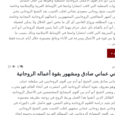
ين أبو آدم أقوى الاعمال الروحانية السفلية وأقواها من خلال التمائم
وات السفلية التي لاقت انتشارا واسعا في الأوساط العربية والإسلامية وخاصة
لحبيب شيخ روحاني سعودي مجاني لجلب الحبيب يعد الشيخ الروحاني محي
ن أشهر المعالجين الروحانيين المشهورين باعمالهم الروحانية المجانية وخاصة
ورد المطلقه وزواج العانس أي كل ما يخص امور الحلال ولا يمكن لفضيلة
أبو آدم بالقيام بأي عمل حرام مهما كان كما يتميز فضيلة الروحاني أبو آدم
و السريعة التي لاقت انتشارا واسعا في الاوساط الاسلامية وذلك بسبب ما
ها من قوة في الأعمال وسرعة في الأداء ونتائج مضمونة خلال أيام عديدة فقط
يز …
 »
دم
0
31
ي عماني صادق ومشهور بقوة أعماله الروحانية
ني صادق يعتبر الشيخ أبو آدم من أقوى الروحانيين في سلطنة عمان
وهو معروف بقوة أعماله الروحانية التي انتشرت في أنحاء العالم فهو مجرب
يعتبر الشيخ أبو آدم من أقوى المشايخ المتخصصين في الأعمال الروحانية
ن القلائل الذين أتقنوا هذا العمل وربط الزوج في زوجته بطريقه مضمونه
كم يجيد دراسة العلوم الروحانية وعلم النفس، فهو حاصل على دكتوراه في
حاني شيخ روحاني عماني مشهور لجلب الحبيب يعتبر الشيخ الروحاني
 من أقوى المشايخ الروحانيين في المملكه العربيه السعوديه وجميع انحاء