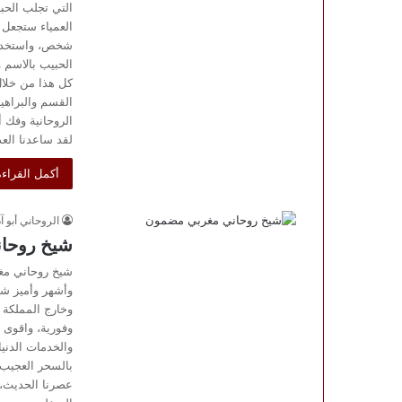
التي تجلب الحب
العمياء ستجعل
شخص، واستخدم 
الحبيب بالاسم 
كل هذا من خلال 
القسم والبراهي
لقد ساعدنا العد
أكمل القراءة
الروحاني أبو آ
شيخ روحا
شيخ روحاني مغر
وأشهر وأميز شي
وخارج المملكة 
وفورية، واقوى 
والخدمات الدني
بالسحر العجيب ا
عصرنا الحديث، 