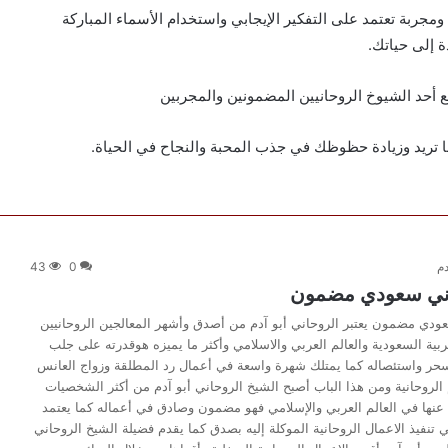
مجربة تعتمد على التفكير الإيجابي واستخدام الأسماء المباركة
ة إلى حياتك.
أحد الشيوخ الروحانيين المضمونين والمجربين
تريد وزيادة حظوظك في جذب المحبة والنجاح في الحياة.
دم
0
43
ني سعودي مضمون
دي مضمون يعتبر الروحاني أبو آدم من أصدق وأشهر المعالجين الروحانيين
ربية السعودية والعالم العربي والاسلامي وأكثر ما يميزه هوقدرته على جلب
حر واستئصاله كما يمتلك شهرة واسعة في أعمال رد المطلقة وزواج العانس
 الروحانية ومن هذا الباب أصبح الشيخ الروحاني أبو آدم من أكثر الشخصيات
 عنها في العالم العربي والإسلامي فهو مضمون وصادق في أعماله كما يعتمد
تنفيذ الاعمال الروحانية الموكلة إليه بصدق كما يقدم فضيلة الشيخ الروحاني