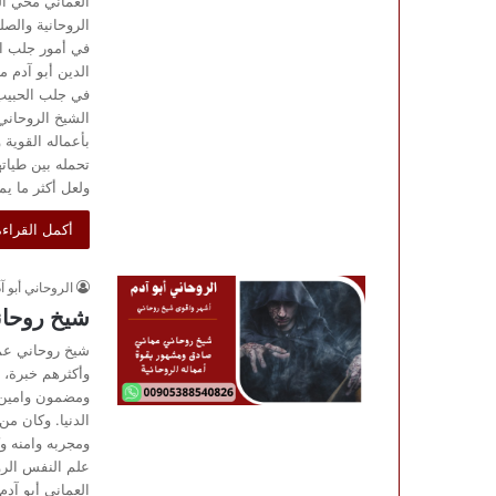
العماني محي الد
الروحانية والصل
في أمور جلب ا
الدين أبو آدم م
في جلب الحبيب 
الشيخ الروحاني 
بأعماله القوية 
تحمله بين طيات
ولعل أكثر ما يم
أكمل القراءة
الروحاني أبو آ
شيخ روحان
شيخ روحاني عما
وأكثرهم خبرة، 
ومضمون وامين و
الدنيا. وكان م
ومجربه وامنه و
علم النفس الرو
العماني أبو آدم