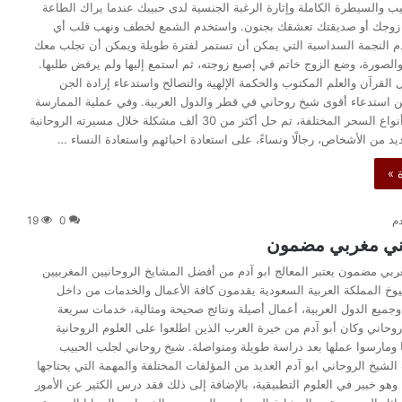
يب والسيطرة الكاملة وإثارة الرغبة الجنسية لدى حبيبك عندما يراك الطاعة
 زوجك أو صديقتك تعشقك بجنون. واستخدم الشمع لخطف ونهب قلب أي
النجمة السداسية التي يمكن أن تستمر لفترة طويلة ويمكن أن تجلب معك
والصورة، وضع الزوج خاتم في إصبع زوجته، ثم استمع إليها ولم يرفض طلبها.
القرآن والعلم المكتوب والحكمة الإلهية والتصالح واستدعاء إرادة الجن
ن استدعاء أقوى شيخ روحاني في قطر والدول العربية. وفي عملية الممارسة
الروحانية وفك أنواع السحر المختلفة، تم حل أكثر من 30 ألف مشكلة خلال مسيرته الروحانية
يد من الأشخاص، رجالًا ونساءً، على استعادة احبائهم واستعادة النساء …
 »
دم
0
19
ني مغربي مضمون
بي مضمون يعتبر المعالج ابو آدم من أفضل المشايخ الروحانيين المغربيين
وخ المملكة العربية السعودية يقدمون كافة الأعمال والخدمات من داخل
وجميع الدول العربية، أعمال أصيلة ونتائج صحيحة ومثالية، خدمات سريعة
روحاني وكان أبو آدم من خيرة العرب الذين اطلعوا على العلوم الروحانية
ا ومارسوا عملها بعد دراسة طويلة ومتواصلة. شيخ روحاني لجلب الحبيب
لشيخ الروحاني ابو آدم العديد من المؤلفات المختلفة والمهمة التي يحتاجها
وهو خبير في العلوم التطبيقية، بالإضافة إلى ذلك فقد درس الكثير عن الأمور