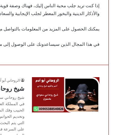
إذا كنت تريد جلب محبة الناس إليك، فهناك وصفة قوية و
والأذكار الدينية والبخور المعطر لجلب الإيجابية والسعاد
يمكنك الحصول على المزيد من المعلومات بالتواصل مع 
في هذا المجال الذين سيساعدونك على الوصول إلى ما 
الروحاني أبو آ
شيخ روحا
شيخ روحاني سعو
في المملكة الع
الحبيب وفك الس
وتخديم الخواتم
التي يتم البحث
على السرعة في 