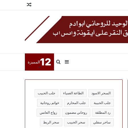
مقال
عشوائي
12
إضافة
بحث
المميزة
عمود
عن
السحر الاسود
الطاعة العمياء
جلب الحبيب
جانبي
جلب الحبيبة
جلب المحارم
خواتم روحانية
رد المطلقة
روحاني مضمون
زواج العانس
ساحر سفلي
سحر الحبيب
سحر الربط