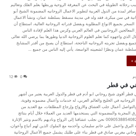
بب رحلاته الطويلة في البحث عن المعرفة الروحية وربطها بعلم الفلك وتعاليم
سافر لمدة من الدول العربية لتطوير الاعمال الروحانيه المضمونة الشيخ أبو
انية في سن مبكرة، فقد ولد في مدينة مسقط بسلطنة عمان، ونشأ الاعمال
 السحر بجميع الانواع المطلوبة وبفضل قدراته الروحانية العالية، استطاع أن
المعالجين الروحانيين في العالم العربي وكرس هذا العلم لإفادة الناس
ال الذي واجهوه كما تعلم العلوم الروحانية الدنيا وطورها بما يرضي الله تعالى
جميع وبفضل تجربته الروحانيه الناجحة، استطاع أن يصبح من أقدر المشايخ
سلطنة عمان ونظرًا لشعبيته الواسعة، يأتي إليه الناس من جميع …
 »
دم
0
12
ني في قطر
قطر أقوى شيخ روحاني ابو أدم في قطر والدول العربية يعتبر من أشهر
الروحانيه في الخليج والعالم العربي، له خدمات وأعمال مضمونه وقوية،
التواصل أعمال جلب العشاق والازواج وإرجاع المطلقات، مع العديد من
 المجربة والمضمونة التي يستخدمها العديد من العملاء خلال أيام بنتائج
مبهرة وقوية 00905388540826 نحن نجلب عشاقنا إلى الزواج وناديهم بالاسم ونثير الإثارة
البرق واعمل على خاتم سليمان، وأخدمه مع الملوك الذين لهم أتباع وأعوان،
حاني مغربي صادق في قطر بناء على طلبك يشمل جميع الأعمال الروحانية