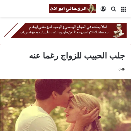
القائمة
بحث
تسجيل
عن
الدخول
جلب الحبيب للزواج رغما عنه
6