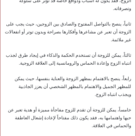
الزوج، فقد يكون له أسباب ودوافع خاصة قد تؤثر على سلوكه
وتصرفاته.
ثانياً، ينصح بالتواصل المفتوح والصادق بين الزوجين، حيث يجب على
الزوجة أن تعبر عن مشاعرها وأفكارها بصراحة وبدون توتر أو انفعالات
غير ملائمة.
ثالثاً، يمكن للزوجة أن تستخدم الحكمة والذكاء في إيجاد طرق لجذب
انتباه الزوج وإعادة الحماس والرومانسية إلى العلاقة الزوجية.
رابعاً، ينصح بالاهتمام بمظهر الزوجة والعناية بنفسها، حيث يمكن
للمظهر الجميل والاهتمام بالمظهر الشخصي أن يعزز الجاذبية
ويجذب انتباه الزوج.
خامساً، يمكن للزوجة أن تقدم للزوج مفاجأة مميزة أو هدية تعبر عن
حبها واهتمامها به، فقد يكون ذلك مفتاحاً لإعادة إشعال العاطفة
والحماس في العلاقة.