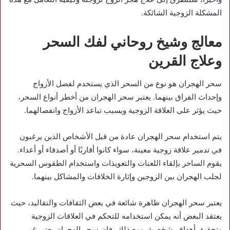
المشكلة الزوجية الشائكة.
معالج وشيخ روحاني لفك السحر
وعلاج القرين
سحر الهجران هو نوع من السحر الذي يستخدم لفصل الأزواج
وإحداث الفراق بينهما. يعتبر سحر الهجران من أخطر أنواع السحر،
حيث يؤثر على العلاقة الزوجية ويسبب تباعد الأزواج وانفصالهما.
يتم استخدام سحر الهجران عادة من قبل الأشخاص الذين يرغبون
في تدمير علاقة زوجية معينة، سواء كانوا أقاربًا أو أصدقاء أو أعداء.
يقوم الساحر بإلقاء اللعنات والتعويذات واستخدام الطقوس السحرية
لجلب الهجران بين الزوجين وإثارة الخلافات والمشاكل بينهما.
يعتبر سحر الهجران ظاهرة شائعة في بعض الثقافات والتقاليد، حيث
يعتقد البعض أنه يمكن استخدامه للتحكم في العلاقات الزوجية
وتحقيق أهداف شخصية. ومع ذلك، فإن سحر الهجران يعتبر غير