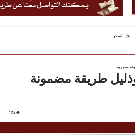
فك السحر
نة ومجربة
ذليل طريقة مضمونة
102