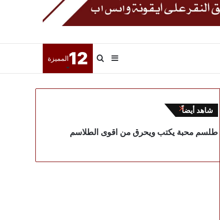
12
إضافة
بحث
المميزة
عمود
عن
إغلاق
شاهد أيضاً
جانبي
طلسم محبة يكتب ويحرق من اقوى الطلاسم